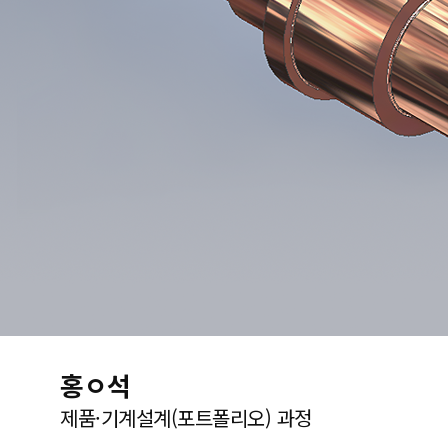
홍ㅇ석
제품·기계설계(포트폴리오) 과정